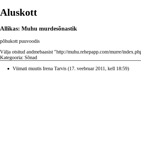
Aluskott
Allikas: Muhu murdesõnastik
põhukott puuvoodis
Välja otsitud andmebaasist "
http://muhu.rehepapp.com/murre/index.ph
Kategooria
:
Sõnad
Viimati muutis
Irena Tarvis
(17. veebruar 2011, kell 18:59)