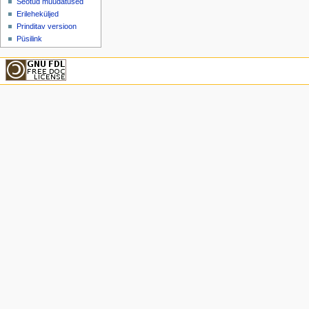
Seotud muudatused
Erileheküljed
Prinditav versioon
Püsilink