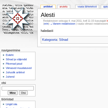
artikkel
arutelu
vaata lähteteksti
ajal
Alesti
Redaktsioon seisuga 4. mai 2011, kell 11:15 kasutajalt
I
(
erin
)
←Vanem redaktsioon
| vaata viimast redaktsioon
haledasti
Kategooria
:
Sõnad
navigeerimine
Esileht
Sõnad ja väljendid
Pikemad jutud
Viimased muudatused
Juhuslik artikkel
Juhend
otsi
tööriistad
Lingid siia