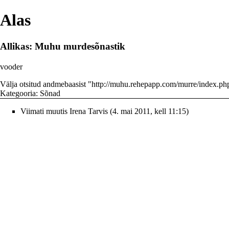
Alas
Allikas: Muhu murdesõnastik
vooder
Välja otsitud andmebaasist "
http://muhu.rehepapp.com/murre/index.ph
Kategooria
:
Sõnad
Viimati muutis
Irena Tarvis
(4. mai 2011, kell 11:15)