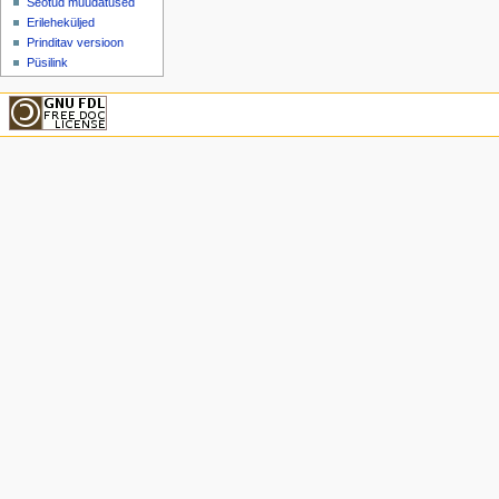
Seotud muudatused
Erileheküljed
Prinditav versioon
Püsilink