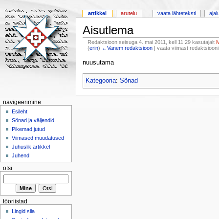
artikkel
arutelu
vaata lähteteksti
ajal
Aisutlema
Redaktsioon seisuga 4. mai 2011, kell 11:29 kasutajalt
(
erin
)
←Vanem redaktsioon
| vaata viimast redaktsioon
nuusutama
Kategooria
:
Sõnad
navigeerimine
Esileht
Sõnad ja väljendid
Pikemad jutud
Viimased muudatused
Juhuslik artikkel
Juhend
otsi
tööriistad
Lingid siia