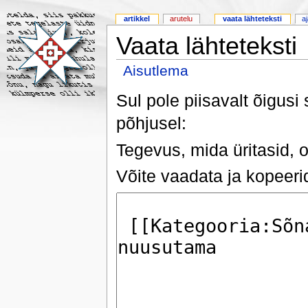
artikkel
arutelu
vaata lähteteksti
a
Vaata lähteteksti
Aisutlema
Sul pole piisavalt õigusi
põhjusel:
Tegevus, mida üritasid, o
Võite vaadata ja kopeerid