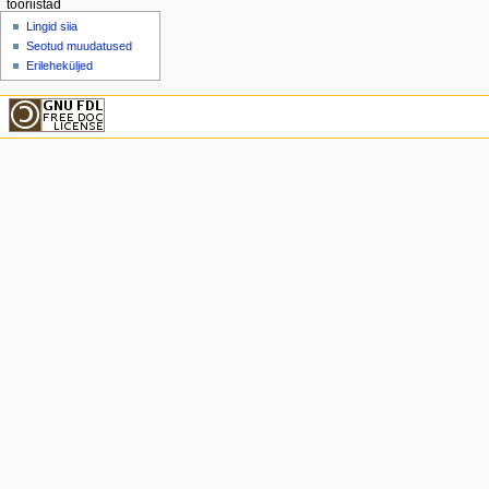
tööriistad
Lingid siia
Seotud muudatused
Erileheküljed