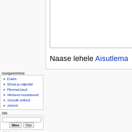
Naase lehele
Aisutlema
navigeerimine
Esileht
Sõnad ja väljendid
Pikemad jutud
Viimased muudatused
Juhuslik artikkel
Juhend
otsi