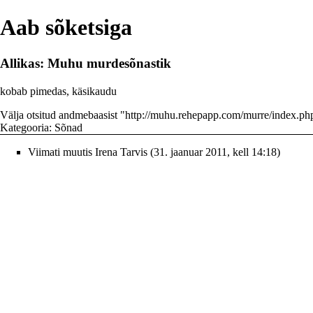
Aab sõketsiga
Allikas: Muhu murdesõnastik
kobab pimedas, käsikaudu
Välja otsitud andmebaasist "
http://muhu.rehepapp.com/murre/index.
Kategooria
:
Sõnad
Viimati muutis
Irena Tarvis
(31. jaanuar 2011, kell 14:18)