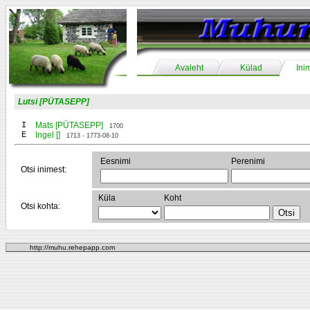
Avaleht
Külad
Ini
Lutsi [PÜTASEPP]
I
Mats [PÜTASEPP]
1700
E
Ingel []
1713 - 1773-08-10
Eesnimi
Perenimi
Otsi inimest:
Küla
Koht
Otsi kohta:
http://muhu.rehepapp.com