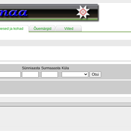
mesed ja kohad
Õuemärgid
Viited
Sünniaasta
Surmaaasta
Küla