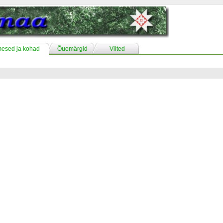
mesed ja kohad
Õuemärgid
Viited