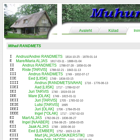
Avaleht
Külad
Ini
Mihail RANDMETS
I
Andrus/Andrei RANDMETS
1814-10-25 - 1878-01-14
E
Mare/Maria ALJAS
1817-03-11 - 1888-01-04
II
Andrus RANDMETS
1788-07-28 - 1858-01-09
IE
Riste [TARVIS]
1788-02-21 - 1843-11-13
III
Andrus RANDMETS
1749 - 1832-07-17
IIE
Eed [LIISK]
1749 - 1834-03-15
IIII
Andrus [RANDMETS/VAHA]
1716 - 1776-06-13
IIEI
Aad [LIISK]
1717 - 1789-02-07
IEI
Juri TARVIS
1740 - 1819-03-16
IEE
Mare [OLAK]
1749 - 1815-01-11
IEII
Juri [TARVIS]
1705 - 1765-02-10
IEIE
Lutsi [TARVIS]
1695
IEEI
Juri [OLAK]
1706 - 1784-05-03
IEEE
Ingel [*OLAK]
1717 - 1767-02-03
EI
Mart ALJAS
1782-09-23 - 1836-06-27
EE
Ingel [NAABER]
1784-08-25 - 1856-03-05
EII
Jaak ALJAS
1748 - 1830-06-10
EIE
Eed [LEMBER]
1752 - 1823-12-28
EIII
Mart [ALJAS/KASK/KERSTIK]
1700
EIIE
Mare [VÄLJAOTS]