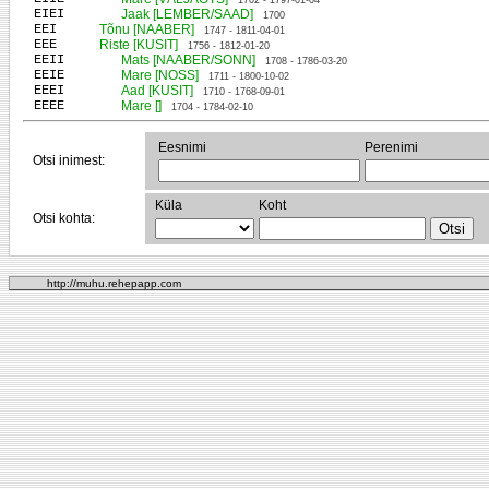
1702 - 1797-01-04
EIEI
Jaak [LEMBER/SAAD]
1700
EEI
Tõnu [NAABER]
1747 - 1811-04-01
EEE
Riste [KUSIT]
1756 - 1812-01-20
EEII
Mats [NAABER/SONN]
1708 - 1786-03-20
EEIE
Mare [NOSS]
1711 - 1800-10-02
EEEI
Aad [KUSIT]
1710 - 1768-09-01
EEEE
Mare []
1704 - 1784-02-10
Eesnimi
Perenimi
Otsi inimest:
Küla
Koht
Otsi kohta:
http://muhu.rehepapp.com