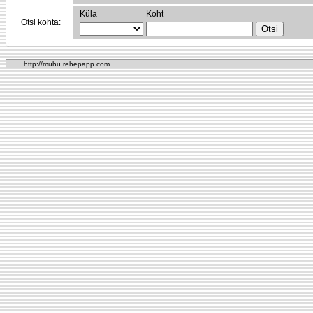
Küla
Koht
Otsi kohta:
http://muhu.rehepapp.com