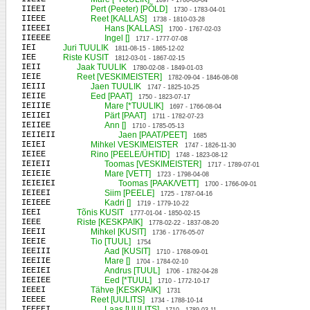
1697 - 1766-08-04
IIEEI
Pert (Peeter) [PÕLD]
1730 - 1783-04-01
IIEEE
Reet [KALLAS]
1738 - 1810-03-28
IIEEEI
Hans [KALLAS]
1700 - 1767-02-03
IIEEEE
Ingel []
1717 - 1777-07-08
IEI
Juri TUULIK
1811-08-15 - 1865-12-02
IEE
Riste KUSIT
1812-03-01 - 1867-02-15
IEII
Jaak TUULIK
1780-02-08 - 1849-01-03
IEIE
Reet [VESKIMEISTER]
1782-09-04 - 1846-08-08
IEIII
Jaen TUULIK
1747 - 1825-10-25
IEIIE
Eed [PAAT]
1750 - 1823-07-17
IEIIIE
Mare [*TUULIK]
1697 - 1766-08-04
IEIIEI
Pärt [PAAT]
1711 - 1782-07-23
IEIIEE
Ann []
1710 - 1785-05-13
IEIIEII
Jaen [PAAT/PEET]
1685
IEIEI
Mihkel VESKIMEISTER
1747 - 1826-11-30
IEIEE
Rino [PEELE/ÜHTID]
1748 - 1823-08-12
IEIEII
Toomas [VESKIMEISTER]
1717 - 1789-07-01
IEIEIE
Mare [VETT]
1723 - 1798-04-08
IEIEIEI
Toomas [PAAK/VETT]
1700 - 1766-09-01
IEIEEI
Siim [PEELE]
1725 - 1787-04-16
IEIEEE
Kadri []
1719 - 1779-10-22
IEEI
Tõnis KUSIT
1777-01-04 - 1850-02-15
IEEE
Riste [KESKPAIK]
1778-02-22 - 1837-08-20
IEEII
Mihkel [KUSIT]
1736 - 1776-05-07
IEEIE
Tio [TUUL]
1754
IEEIII
Aad [KUSIT]
1710 - 1768-09-01
IEEIIE
Mare []
1704 - 1784-02-10
IEEIEI
Andrus [TUUL]
1706 - 1782-04-28
IEEIEE
Eed [*TUUL]
1710 - 1772-10-17
IEEEI
Tähve [KESKPAIK]
1731
IEEEE
Reet [UULITS]
1734 - 1788-10-14
IEEEEI
Laas [UULITS]