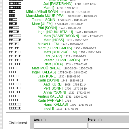
1675
EIEEEI
Juri [PAIST/RANN]
1710 - 1797-12-07
EIEEEE
Mare []
1720 - 1789-12-18
EEI
Mihkel/Mihail SONN
1814-06-30 - 1872-03-09
EEE
Mare/Maria MÜÜRIPEAL
1809-03-05 - 1888-04-29
EEII
Toomas SONN
1770-12-20 - 1841-09-23
EEIE
Mare [ÜLEM]
1773-11-28 - 1818-09-11
EEIII
Pärt [SONN]
1740 - 1807-06-10
EEIIE
Ingel [NÕU/UUSTALU]
1744 - 1803-01-28
EEIIII
Mats [NAABER/SONN]
1708 - 1786-03-20
EEIIIE
Mare [NOSS]
1711 - 1800-10-02
EEIEI
Mihkel ÜLEM
1746 - 1830-09-10
EEIEE
Mare [KOPPEL/MÕIS]
1750 - 1809-04-13
EEIEII
Mats [RÜHVK/ÜLEM]
1708 - 1784-12-29
EEIEIE
Eed [SEPP]
1713 - 1798-04-15
EEIEEI
Peeter [KOPPEL/MÕIS]
1720
EEIEEE
Riste [TÖLP]
1714 - 1789-01-08
EEEI
Mats MÜÜRIPEAL
1780-02-08 - 1830-05-08
EEEE
Ingel [KALLAS]
1774-09-30 - 1848-03-05
EEEII
Jaak KURE
1735 - 1818-03-05
EEEIE
Kadri [SONN]
1748 - 1826-08-12
EEEIII
Aad [KURE]
1698 - 1768-12-14
EEEIEI
Pert [SONN]
1700 - 1775-03-19
EEEIEE
Anna [*SONN]
1722 - 1772-03-04
EEEEI
Andrus KALLAS
1741 - 1826-01-05
EEEEE
Kadri [VAPPER]
1754
EEEEII
Hans [KALLAS]
1700 - 1767-02-03
EEEEIE
Ingel []
1717 - 1777-07-08
Eesnimi
Perenimi
Otsi inimest: