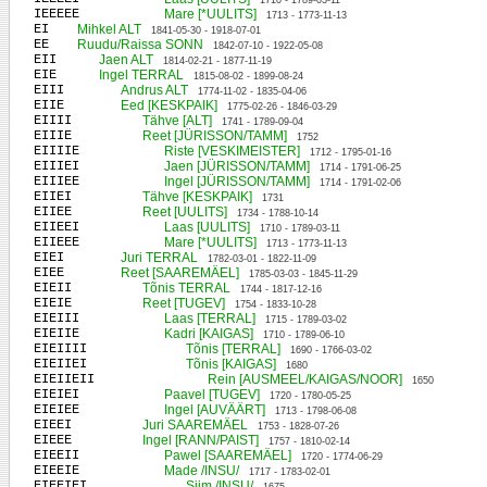
1710 - 1789-03-11
IEEEEE
Mare [*UULITS]
1713 - 1773-11-13
EI
Mihkel ALT
1841-05-30 - 1918-07-01
EE
Ruudu/Raissa SONN
1842-07-10 - 1922-05-08
EII
Jaen ALT
1814-02-21 - 1877-11-19
EIE
Ingel TERRAL
1815-08-02 - 1899-08-24
EIII
Andrus ALT
1774-11-02 - 1835-04-06
EIIE
Eed [KESKPAIK]
1775-02-26 - 1846-03-29
EIIII
Tähve [ALT]
1741 - 1789-09-04
EIIIE
Reet [JÜRISSON/TAMM]
1752
EIIIIE
Riste [VESKIMEISTER]
1712 - 1795-01-16
EIIIEI
Jaen [JÜRISSON/TAMM]
1714 - 1791-06-25
EIIIEE
Ingel [JÜRISSON/TAMM]
1714 - 1791-02-06
EIIEI
Tähve [KESKPAIK]
1731
EIIEE
Reet [UULITS]
1734 - 1788-10-14
EIIEEI
Laas [UULITS]
1710 - 1789-03-11
EIIEEE
Mare [*UULITS]
1713 - 1773-11-13
EIEI
Juri TERRAL
1782-03-01 - 1822-11-09
EIEE
Reet [SAAREMÄEL]
1785-03-03 - 1845-11-29
EIEII
Tõnis TERRAL
1744 - 1817-12-16
EIEIE
Reet [TUGEV]
1754 - 1833-10-28
EIEIII
Laas [TERRAL]
1715 - 1789-03-02
EIEIIE
Kadri [KAIGAS]
1710 - 1789-06-10
EIEIIII
Tõnis [TERRAL]
1690 - 1766-03-02
EIEIIEI
Tõnis [KAIGAS]
1680
EIEIIEII
Rein [AUSMEEL/KAIGAS/NOOR]
1650
EIEIEI
Paavel [TUGEV]
1720 - 1780-05-25
EIEIEE
Ingel [AUVÄÄRT]
1713 - 1798-06-08
EIEEI
Juri SAAREMÄEL
1753 - 1828-07-26
EIEEE
Ingel [RANN/PAIST]
1757 - 1810-02-14
EIEEII
Pawel [SAAREMÄEL]
1720 - 1774-06-29
EIEEIE
Made /INSU/
1717 - 1783-02-01
EIEEIEI
Siim /INSU/