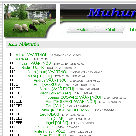
Avaleht
Külad
Ini
Juula VÄÄRTNÕU
I
Mihkel VÄÄRTNÕU
1870-07-14 - 1918-10-26
E
Mare ALT
1872-02-13
II
Jaen VÄÄRTNÕU
1839-02-19 - 1883-01-09
IE
Riste TUULIK
1844-02-22 - 1909-01-20
III
Jaen (Joan) VÄÄRTNÕU
1794-06-21 - 1855-05-27
IIE
Mare [TUULIK]
1799-01-09 - 1852-04-08
IIII
Andrus VÄÄRTNÕU
1769-10-20 - 1853-03-26
IIIE
Reet [KESKÜLA]
1768-12-26 - 1846-02-05
IIIII
Mihkel [VÄÄRTNÕU]
1739 - 1788-01-01
IIIIE
Kadri [PIRA/SAAR]
1744 - 1807-03-11
IIIIII
Toomas [SOOPARD/VÄÄRTNÕU]
1706 - 1767-12-11
IIIIIE
Ann [*SOOPARD/VÄÄRTNÕU]
1704 - 1774-04-20
IIIIEI
Pert [JAUL]
1700 - 1776-10-15
IIIEI
Tähve [KESKÜLA/PÕLLUÄÄR]
1730 - 1808-04-01
IIIEE
Eed [OLAK]
1740 - 1797-03-11
IIIEEI
Juri [OLAK]
1706 - 1784-05-03
IIIEEE
Ingel [*OLAK]
1717 - 1767-02-03
IIEI
Juri TUULIK
1743 - 1824-06-23
IIEE
Riste (Kirsti) [PÕLD]
1767 - 1821-02-18
IIEIE
Mare [*TUULIK]