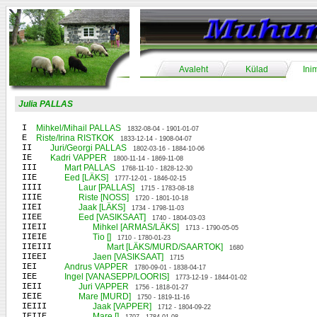
Avaleht
Külad
Ini
Julia PALLAS
I
Mihkel/Mihail PALLAS
1832-08-04 - 1901-01-07
E
Riste/Irina RISTKOK
1833-12-14 - 1908-04-07
II
Juri/Georgi PALLAS
1802-03-16 - 1884-10-06
IE
Kadri VAPPER
1800-11-14 - 1869-11-08
III
Mart PALLAS
1768-11-10 - 1828-12-30
IIE
Eed [LÄKS]
1777-12-01 - 1846-02-15
IIII
Laur [PALLAS]
1715 - 1783-08-18
IIIE
Riste [NOSS]
1720 - 1801-10-18
IIEI
Jaak [LÄKS]
1734 - 1798-11-03
IIEE
Eed [VASIKSAAT]
1740 - 1804-03-03
IIEII
Mihkel [ARMAS/LÄKS]
1713 - 1790-05-05
IIEIE
Tio []
1710 - 1780-01-23
IIEIII
Mart [LÄKS/MURD/SAARTOK]
1680
IIEEI
Jaen [VASIKSAAT]
1715
IEI
Andrus VAPPER
1780-09-01 - 1838-04-17
IEE
Ingel [VANASEPP/LOORIS]
1773-12-19 - 1844-01-02
IEII
Juri VAPPER
1756 - 1818-01-27
IEIE
Mare [MURD]
1750 - 1819-11-16
IEIII
Jaak [VAPPER]
1712 - 1804-09-22
IEIIE
Mare []