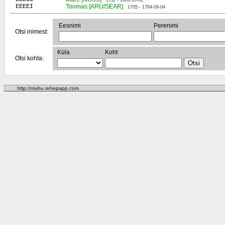
1711 - 1800-10-02
EEEEI
Toomas [ARU/SEAR]
1705 - 1784-09-04
Eesnimi
Perenimi
Otsi inimest:
Küla
Koht
Otsi kohta:
http://muhu.rehepapp.com