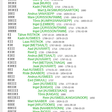
1707 - 1784-01-08
IEIEI
Jaak [MURD]
1715
IEIEE
Kadri [*MURD]
1719 - 1764-11-01
IEIEII
Mart [LÄKS/MURD/SAARTOK]
1680
IEEI
Andrus VANASEPP
1744 - 1829-03-14
IEEE
Mare [JÜRISSON/TAMM]
1745 - 1804-12-04
IEEII
Tõnis [KUMPAS/VANASEPP]
1711 - 1800-03-22
IEEIE
Ingel [LEMBER]
1721 - 1797-03-13
IEEEI
Jaen [JÜRISSON/TAMM]
1714 - 1791-06-25
IEEEE
Ingel [JÜRISSON/TAMM]
1714 - 1791-02-06
EI
Tähve RISTKOK
1797-10-19 - 1859-08-26
EE
Kadri AUSMEES
1799-10-17 - 1879-10-23
EII
Laas RISTKOK
1754 - 1826-09-08
EIE
Ingel [METSAALT]
1767-08-02 - 1818-06-11
EIII
Aad [AUVÄÄRT]
1714 - 1783-12-20
EIIE
Reet []
1728 - 1768-03-04
EIEI
Andrus [METSAALT]
1727 - 1812-01-28
EIEE
Reet [AUVÄÄRT]
1747 - 1797-01-11
EIEII
Pert [METSAALT/VAGA]
1680
EIEEI
Jaak [AUVÄÄRT]
1690 - 1758-11-11
EEI
Aad AUSMEES
1774-01-22 - 1846-10-21
EEE
Riste [NAABER]
1774-03-30 - 1854-02-08
EEII
Andrus AUSMEES
1737 - 1827-09-22
EEIE
Eed [SMUUL]
1737
EEIII
Jaen [AUSMEES]
1704 - 1777-08-10
EEIIE
Ingel [KAIGAS]
1708 - 1795-02-06
EEIIII
Juri [AUSMEES/KAO]
1670
EEIIEI
Tõnis [KAIGAS]
1680
EEIIEII
Rein [AUSMEEL/KAIGAS/NOOR]
1650
EEEI
Mart NAABER
1745 - 1824-11-23
EEEE
Ingel [ARU/TOOMS]
1740 - 1831-06-18
EEEII
Mats [NAABER/SONN]
1708 - 1786-03-20
EEEIE
Mare [NOSS]