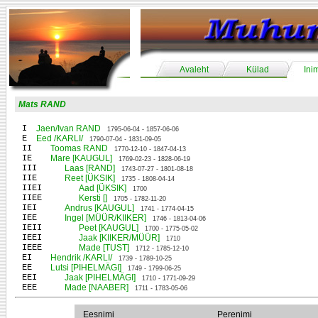
Avaleht
Külad
Ini
Mats RAND
I
Jaen/Ivan RAND
1795-06-04 - 1857-06-06
E
Eed /KARLI/
1790-07-04 - 1831-09-05
II
Toomas RAND
1770-12-10 - 1847-04-13
IE
Mare [KAUGUL]
1769-02-23 - 1828-06-19
III
Laas [RAND]
1743-07-27 - 1801-08-18
IIE
Reet [ÜKSIK]
1735 - 1808-04-14
IIEI
Aad [ÜKSIK]
1700
IIEE
Kersti []
1705 - 1782-11-20
IEI
Andrus [KAUGUL]
1741 - 1774-04-15
IEE
Ingel [MÜÜR/KIIKER]
1746 - 1813-04-06
IEII
Peet [KAUGUL]
1700 - 1775-05-02
IEEI
Jaak [KIIKER/MÜÜR]
1710
IEEE
Made [TUST]
1712 - 1785-12-10
EI
Hendrik /KARLI/
1739 - 1789-10-25
EE
Lutsi [PIHELMÄGI]
1749 - 1799-06-25
EEI
Jaak [PIHELMÄGI]
1710 - 1771-09-29
EEE
Made [NAABER]
1711 - 1783-05-06
Eesnimi
Perenimi