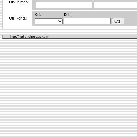
Otsi inimest:
Küla
Koht
Otsi kohta:
http://muhu.rehepapp.com