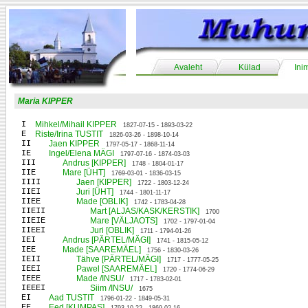
Avaleht
Külad
Ini
Maria KIPPER
I
Mihkel/Mihail KIPPER
1827-07-15 - 1893-03-22
E
Riste/Irina TUSTIT
1826-03-26 - 1898-10-14
II
Jaen KIPPER
1797-05-17 - 1868-11-14
IE
Ingel/Elena MÄGI
1797-07-16 - 1874-03-03
III
Andrus [KIPPER]
1748 - 1804-01-17
IIE
Mare [ÜHT]
1769-03-01 - 1836-03-15
IIII
Jaen [KIPPER]
1722 - 1803-12-24
IIEI
Juri [ÜHT]
1744 - 1801-11-17
IIEE
Made [OBLIK]
1742 - 1783-04-28
IIEII
Mart [ALJAS/KASK/KERSTIK]
1700
IIEIE
Mare [VÄLJAOTS]
1702 - 1797-01-04
IIEEI
Juri [OBLIK]
1711 - 1794-01-26
IEI
Andrus [PÄRTEL/MÄGI]
1741 - 1815-05-12
IEE
Made [SAAREMÄEL]
1756 - 1830-03-26
IEII
Tähve [PÄRTEL/MÄGI]
1717 - 1777-05-25
IEEI
Pawel [SAAREMÄEL]
1720 - 1774-06-29
IEEE
Made /INSU/
1717 - 1783-02-01
IEEEI
Siim /INSU/
1675
EI
Aad TUSTIT
1796-01-22 - 1849-05-31
EE
Eed [KUMPAS]