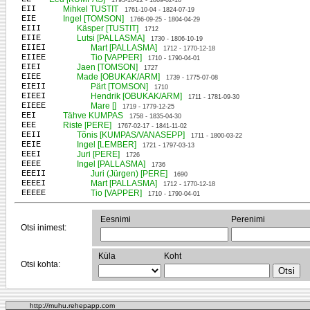
1793-10-22 - 1869-02-16
EII
Mihkel TUSTIT
1761-10-04 - 1824-07-19
EIE
Ingel [TOMSON]
1766-09-25 - 1804-04-29
EIII
Käsper [TUSTIT]
1712
EIIE
Lutsi [PALLASMA]
1730 - 1806-10-19
EIIEI
Mart [PALLASMA]
1712 - 1770-12-18
EIIEE
Tio [VAPPER]
1710 - 1790-04-01
EIEI
Jaen [TOMSON]
1727
EIEE
Made [OBUKAK/ARM]
1739 - 1775-07-08
EIEII
Pärt [TOMSON]
1710
EIEEI
Hendrik [OBUKAK/ARM]
1711 - 1781-09-30
EIEEE
Mare []
1719 - 1779-12-25
EEI
Tähve KUMPAS
1758 - 1835-04-30
EEE
Riste [PERE]
1767-02-17 - 1841-11-02
EEII
Tõnis [KUMPAS/VANASEPP]
1711 - 1800-03-22
EEIE
Ingel [LEMBER]
1721 - 1797-03-13
EEEI
Juri [PERE]
1726
EEEE
Ingel [PALLASMA]
1736
EEEII
Juri (Jürgen) [PERE]
1690
EEEEI
Mart [PALLASMA]
1712 - 1770-12-18
EEEEE
Tio [VAPPER]
1710 - 1790-04-01
Eesnimi
Perenimi
Otsi inimest:
Küla
Koht
Otsi kohta:
http://muhu.rehepapp.com