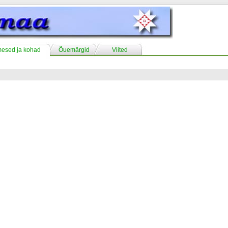
mesed ja kohad
Õuemärgid
Viited