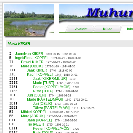
Avaleht
Külad
Ini
Maria KIIKER
I
Jaen/Ivan KIIKER
1815-05-15 - 1856-03-30
E
Ingel/Elena KOPPEL
1821-09-21 - 1890-11-08
II
Pawel KIIKER
1775-01-23 - 1838-04-03
IE
Mare [OBLIK]
1778-01-29 - 1844-01-30
III
Jaak KIIKER
1740 - 1818-05-09
IIE
Kadri [KOPPEL]
1744 - 1818-04-01
IIII
Jaak [KIIKER/MÜÜR]
1710
IIIE
Made [TUST]
1712 - 1785-12-10
IIEI
Peeter [KOPPEL/MÕIS]
1720
IIEE
Riste [TÖLP]
1714 - 1789-01-08
IEI
Juri [OBLIK]
1744 - 1808-08-28
IEE
Made [PÄRTEL/MÄGI]
1749 - 1792-09-01
IEII
Juri [OBLIK]
1703 - 1780-01-23
IEEI
Tähve [PÄRTEL/MÄGI]
1717 - 1777-05-25
EI
Mihkel KOPPEL
1780-08-04 - 1837-02-21
EE
Mare [ABRUK]
1778-07-04 - 1829-01-28
EII
Jaen [KOPPEL]
1744 - 1802-02-20
EIE
Tio [PEET]
1755 - 1808-10-21
EIII
Peeter [KOPPEL/MÕIS]
1720
EIIE
Riste [TÖLP]