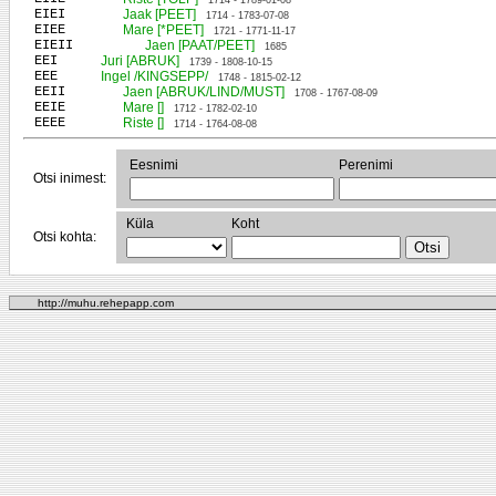
1714 - 1789-01-08
EIEI
Jaak [PEET]
1714 - 1783-07-08
EIEE
Mare [*PEET]
1721 - 1771-11-17
EIEII
Jaen [PAAT/PEET]
1685
EEI
Juri [ABRUK]
1739 - 1808-10-15
EEE
Ingel /KINGSEPP/
1748 - 1815-02-12
EEII
Jaen [ABRUK/LIND/MUST]
1708 - 1767-08-09
EEIE
Mare []
1712 - 1782-02-10
EEEE
Riste []
1714 - 1764-08-08
Eesnimi
Perenimi
Otsi inimest:
Küla
Koht
Otsi kohta:
http://muhu.rehepapp.com