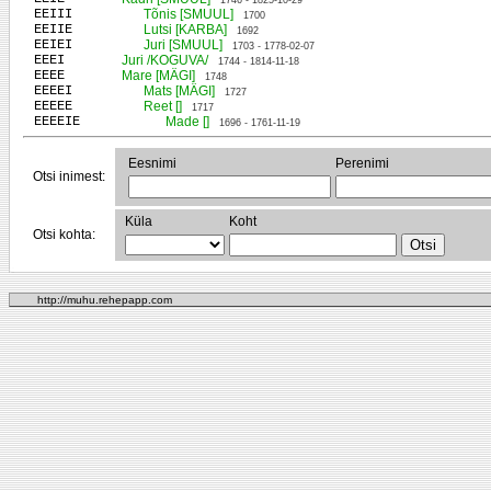
1746 - 1825-10-29
EEIII
Tõnis [SMUUL]
1700
EEIIE
Lutsi [KARBA]
1692
EEIEI
Juri [SMUUL]
1703 - 1778-02-07
EEEI
Juri /KOGUVA/
1744 - 1814-11-18
EEEE
Mare [MÄGI]
1748
EEEEI
Mats [MÄGI]
1727
EEEEE
Reet []
1717
EEEEIE
Made []
1696 - 1761-11-19
Eesnimi
Perenimi
Otsi inimest:
Küla
Koht
Otsi kohta:
http://muhu.rehepapp.com