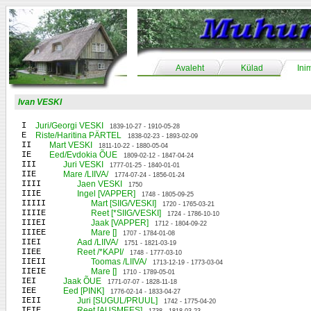
Avaleht
Külad
Ini
Ivan VESKI
I
Juri/Georgi VESKI
1839-10-27 - 1910-05-28
E
Riste/Haritina PÄRTEL
1838-02-23 - 1893-02-09
II
Mart VESKI
1811-10-22 - 1880-05-04
IE
Eed/Evdokia ÕUE
1809-02-12 - 1847-04-24
III
Juri VESKI
1777-01-25 - 1840-01-01
IIE
Mare /LIIVA/
1774-07-24 - 1856-01-24
IIII
Jaen VESKI
1750
IIIE
Ingel [VAPPER]
1748 - 1805-09-25
IIIII
Mart [SIIG/VESKI]
1720 - 1765-03-21
IIIIE
Reet [*SIIG/VESKI]
1724 - 1786-10-10
IIIEI
Jaak [VAPPER]
1712 - 1804-09-22
IIIEE
Mare []
1707 - 1784-01-08
IIEI
Aad /LIIVA/
1751 - 1821-03-19
IIEE
Reet /*KAPI/
1748 - 1777-03-10
IIEII
Toomas /LIIVA/
1713-12-19 - 1773-03-04
IIEIE
Mare []
1710 - 1789-05-01
IEI
Jaak ÕUE
1771-07-07 - 1828-11-18
IEE
Eed [PINK]
1776-02-14 - 1833-04-27
IEII
Juri [SUGUL/PRUUL]
1742 - 1775-04-20
IEIE
Reet [AUSMEES]