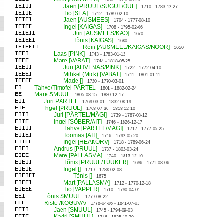
1738 - 1818-03-23
IEIII
Jaen [PRUUL/SUGUL/ÕUE]
1710 - 1783-12-27
IEIIE
Tio [SEA]
1712 - 1789-02-10
IEIEI
Jaen [AUSMEES]
1704 - 1777-08-10
IEIEE
Ingel [KAIGAS]
1708 - 1795-02-06
IEIEII
Juri [AUSMEES/KAO]
1670
IEIEEI
Tõnis [KAIGAS]
1680
IEIEEII
Rein [AUSMEEL/KAIGAS/NOOR]
1650
IEEI
Laas [PINK]
1743 - 1783-01-12
IEEE
Mare [VABAT]
1744 - 1818-05-25
IEEII
Juri [AHVENAS/PINK]
1722 - 1772-04-10
IEEEI
Mihkel (Mick) [VABAT]
1711 - 1801-01-11
IEEEE
Made []
1720 - 1770-03-01
EI
Tähve/Timofei PÄRTEL
1801 - 1882-02-24
EE
Mare SMUUL
1805-08-15 - 1880-12-17
EII
Juri PÄRTEL
1769-03-01 - 1832-08-19
EIE
Ingel [PRUUL]
1768-07-30 - 1818-12-10
EIII
Juri [PÄRTEL/MÄGI]
1739 - 1787-08-12
EIIE
Ingel [SÕBER/AIT]
1746 - 1826-12-17
EIIII
Tähve [PÄRTEL/MÄGI]
1717 - 1777-05-25
EIIEI
Toomas [AIT]
1716 - 1792-05-20
EIIEE
Ingel [HEAKÕRV]
1718 - 1789-06-24
EIEI
Andrus [PRUUL]
1737 - 1802-03-24
EIEE
Mare [PALLASMA]
1740 - 1813-12-16
EIEII
Tõnis [PRUUL/TÜÜKER]
1696 - 1771-08-06
EIEIE
Ingel []
1710 - 1788-02-08
EIEIEI
Tõnis []
1675
EIEEI
Mart [PALLASMA]
1712 - 1770-12-18
EIEEE
Tio [VAPPER]
1710 - 1790-04-01
EEI
Tõnis SMUUL
1779-08-22
EEE
Riste /KOGUVA/
1778-04-06 - 1841-07-03
EEII
Jaen [SMUUL]
1745 - 1794-09-03
EEIE
Kadri [SMUUL]