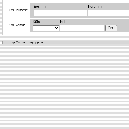
Eesnimi
Perenimi
Otsi inimest:
Küla
Koht
Otsi kohta:
http://muhu.rehepapp.com