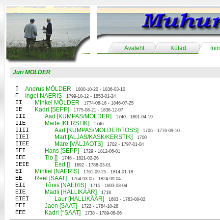
Avaleht
Külad
Ini
Juri MÖLDER
I
Andrus MÖLDER
1800-10-20 - 1836-03-10
E
Ingel NAERIS
1799-10-12 - 1853-01-24
II
Mihkel MÖLDER
1774-08-16 - 1846-07-25
IE
Kadri [SEPP]
1775-08-21 - 1836-12-07
III
Aad [KUMPAS/MÖLDER]
1740 - 1801-04-19
IIE
Made [KERSTIK]
1746
IIII
Aad [KUMPAS/MÖLDER/TOSS]
1706 - 1776-09-10
IIEI
Mart [ALJAS/KASK/KERSTIK]
1700
IIEE
Mare [VÄLJAOTS]
1702 - 1797-01-04
IEI
Hans [SEPP]
1729 - 1812-06-01
IEE
Tio []
1746 - 1821-02-26
IEIE
Eed []
1692 - 1788-03-01
EI
Mihkel [NAERIS]
1761-09-25 - 1814-01-18
EE
Reet [SAAT]
1764-03-05 - 1824-09-04
EII
Tõnis [NAERIS]
1715 - 1803-03-04
EIE
Madli [HALLIKÄÄR]
1718
EIEI
Laur [HALLIKÄÄR]
1683 - 1763-08-02
EEI
Jaen [SAAT]
1722 - 1784-10-28
EEE
Kadri [*SAAT]
1738 - 1789-08-06