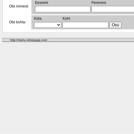
Eesnimi
Perenimi
Otsi inimest:
Küla
Koht
Otsi kohta:
http://muhu.rehepapp.com