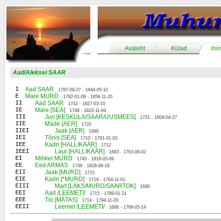
Avaleht
Külad
Ini
Aad/Aleksei SAAR
I
Aad SAAR
1787-09-27 - 1844-05-10
E
Mare MURD
1792-01-09 - 1856-11-20
II
Aad SAAR
1742 - 1827-03-10
IE
Mare [SEA]
1748 - 1823-11-04
III
Juri [KESKÜLA/SAAR/UUSMEES]
1721 - 1804-04-27
IIE
Made [AER]
1720
IIEI
Jaak [AER]
1690
IEI
Tõnis [SEA]
1710 - 1791-01-03
IEE
Kadri [HALLIKÄÄR]
1712
IEEI
Laur [HALLIKÄÄR]
1683 - 1763-08-02
EI
Mihkel MURD
1745 - 1816-05-09
EE
Eed ARMAS
1748 - 1828-08-16
EII
Jaak [MURD]
1715
EIE
Kadri [*MURD]
1719 - 1764-11-01
EIII
Mart [LÄKS/MURD/SAARTOK]
1680
EEI
Aad /LEEMETI/
1715 - 1789-01-21
EEE
Tio [MÄTAS]
1714 - 1794-11-20
EEII
Leemet /LEEMETI/
1688 - 1768-05-14