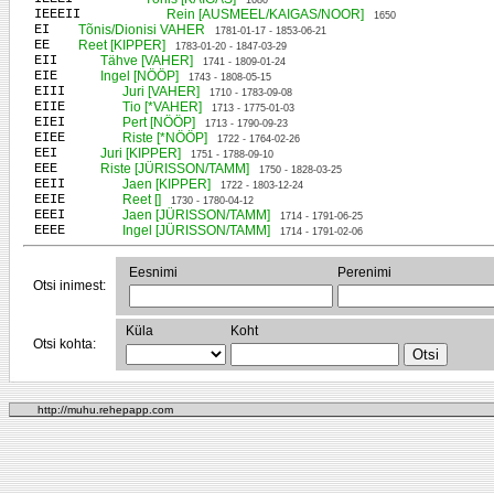
1680
IEEEII
Rein [AUSMEEL/KAIGAS/NOOR]
1650
EI
Tõnis/Dionisi VAHER
1781-01-17 - 1853-06-21
EE
Reet [KIPPER]
1783-01-20 - 1847-03-29
EII
Tähve [VAHER]
1741 - 1809-01-24
EIE
Ingel [NÖÖP]
1743 - 1808-05-15
EIII
Juri [VAHER]
1710 - 1783-09-08
EIIE
Tio [*VAHER]
1713 - 1775-01-03
EIEI
Pert [NÖÖP]
1713 - 1790-09-23
EIEE
Riste [*NÖÖP]
1722 - 1764-02-26
EEI
Juri [KIPPER]
1751 - 1788-09-10
EEE
Riste [JÜRISSON/TAMM]
1750 - 1828-03-25
EEII
Jaen [KIPPER]
1722 - 1803-12-24
EEIE
Reet []
1730 - 1780-04-12
EEEI
Jaen [JÜRISSON/TAMM]
1714 - 1791-06-25
EEEE
Ingel [JÜRISSON/TAMM]
1714 - 1791-02-06
Eesnimi
Perenimi
Otsi inimest:
Küla
Koht
Otsi kohta:
http://muhu.rehepapp.com