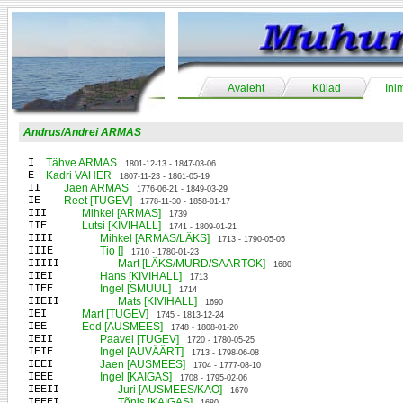
Avaleht
Külad
Ini
Andrus/Andrei ARMAS
I
Tähve ARMAS
1801-12-13 - 1847-03-06
E
Kadri VAHER
1807-11-23 - 1861-05-19
II
Jaen ARMAS
1776-06-21 - 1849-03-29
IE
Reet [TUGEV]
1778-11-30 - 1858-01-17
III
Mihkel [ARMAS]
1739
IIE
Lutsi [KIVIHALL]
1741 - 1809-01-21
IIII
Mihkel [ARMAS/LÄKS]
1713 - 1790-05-05
IIIE
Tio []
1710 - 1780-01-23
IIIII
Mart [LÄKS/MURD/SAARTOK]
1680
IIEI
Hans [KIVIHALL]
1713
IIEE
Ingel [SMUUL]
1714
IIEII
Mats [KIVIHALL]
1690
IEI
Mart [TUGEV]
1745 - 1813-12-24
IEE
Eed [AUSMEES]
1748 - 1808-01-20
IEII
Paavel [TUGEV]
1720 - 1780-05-25
IEIE
Ingel [AUVÄÄRT]
1713 - 1798-06-08
IEEI
Jaen [AUSMEES]
1704 - 1777-08-10
IEEE
Ingel [KAIGAS]
1708 - 1795-02-06
IEEII
Juri [AUSMEES/KAO]
1670
IEEEI
Tõnis [KAIGAS]