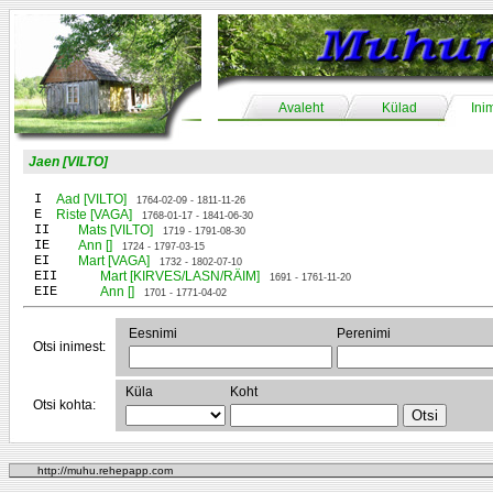
Avaleht
Külad
Ini
Jaen [VILTO]
I
Aad [VILTO]
1764-02-09 - 1811-11-26
E
Riste [VAGA]
1768-01-17 - 1841-06-30
II
Mats [VILTO]
1719 - 1791-08-30
IE
Ann []
1724 - 1797-03-15
EI
Mart [VAGA]
1732 - 1802-07-10
EII
Mart [KIRVES/LASN/RÄIM]
1691 - 1761-11-20
EIE
Ann []
1701 - 1771-04-02
Eesnimi
Perenimi
Otsi inimest:
Küla
Koht
Otsi kohta:
http://muhu.rehepapp.com