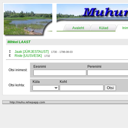
Avaleht
Külad
Ini
Mihkel LAAST
I
Jaak [JÜRJESTAUST]
1730 - 1796-08-03
E
Riste [UUSVESK]
1732
Eesnimi
Perenimi
Otsi inimest:
Küla
Koht
Otsi kohta:
http://muhu.rehepapp.com