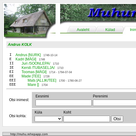
Avaleht
Külad
Ini
Andrus KOLK
I
Andrus [NURK]
1746-10-14
E
Kadri [MÄGI]
1748
II
Juri /SOONLEPA/
1710
IE
Kersti /TUBASELJA/
1710
EI
Toomas [MÄGI]
1714 - 1794-07-04
EE
Made [TEE]
1728
EEI
Mats [ALLIK/TEE]
1700 - 1780-06-27
EEE
Mare []
1704
Eesnimi
Perenimi
Otsi inimest:
Küla
Koht
Otsi kohta:
http://muhu.rehepapp.com