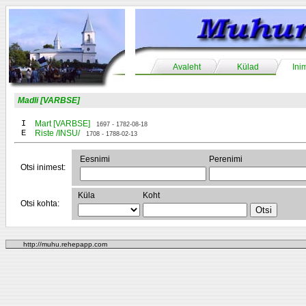
Avaleht
Külad
Ini
Madli [VARBSE]
I
Mart [VARBSE]
1697 - 1782-08-18
E
Riste /INSU/
1708 - 1788-02-13
Eesnimi
Perenimi
Otsi inimest:
Küla
Koht
Otsi kohta:
http://muhu.rehepapp.com