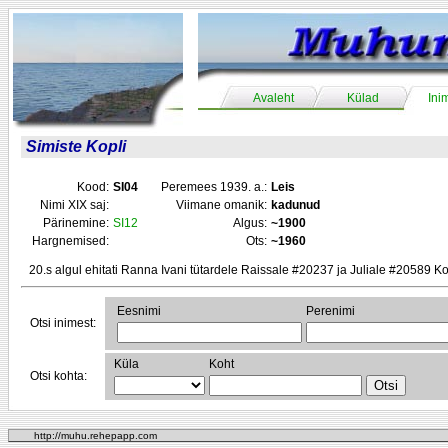
Avaleht
Külad
Ini
Simiste Kopli
Kood:
SI04
Peremees 1939. a.:
Leis
Nimi XIX saj:
Viimane omanik:
kadunud
Pärinemine:
SI12
Algus:
~1900
Hargnemised:
Ots:
~1960
20.s algul ehitati Ranna Ivani tütardele Raissale #20237 ja Juliale #20589 Kop
Eesnimi
Perenimi
Otsi inimest:
Küla
Koht
Otsi kohta:
http://muhu.rehepapp.com