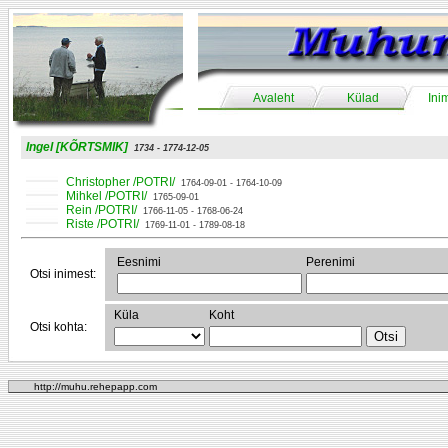
Avaleht
Külad
Ini
Ingel [KÕRTSMIK]
1734 - 1774-12-05
Christopher /POTRI/
1764-09-01 - 1764-10-09
Mihkel /POTRI/
1765-09-01
Rein /POTRI/
1766-11-05 - 1768-06-24
Riste /POTRI/
1769-11-01 - 1789-08-18
Eesnimi
Perenimi
Otsi inimest:
Küla
Koht
Otsi kohta:
http://muhu.rehepapp.com