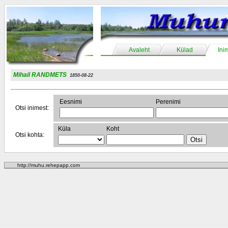
Avaleht
Külad
Ini
Mihail RANDMETS
1850-08-22
Eesnimi
Perenimi
Otsi inimest:
Küla
Koht
Otsi kohta:
http://muhu.rehepapp.com