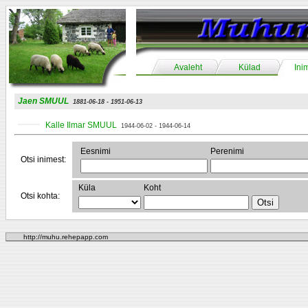
Avaleht
Külad
Ini
Jaen SMUUL
1881-06-18 - 1951-06-13
Kalle Ilmar SMUUL
1944-06-02 - 1944-06-14
Eesnimi
Perenimi
Otsi inimest:
Küla
Koht
Otsi kohta:
http://muhu.rehepapp.com