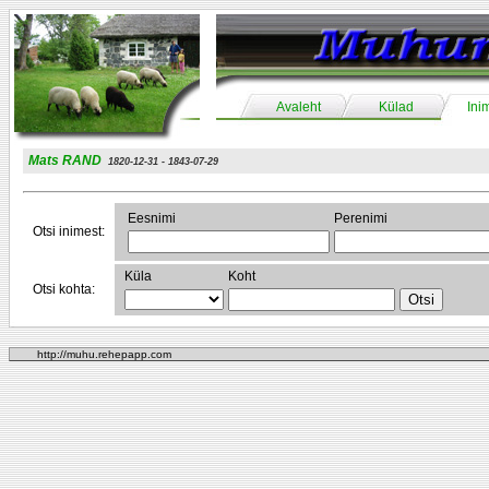
Avaleht
Külad
Ini
Mats RAND
1820-12-31 - 1843-07-29
Eesnimi
Perenimi
Otsi inimest:
Küla
Koht
Otsi kohta:
http://muhu.rehepapp.com