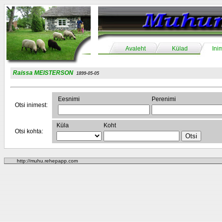
Avaleht
Külad
Ini
Raissa MEISTERSON
1899-05-05
Eesnimi
Perenimi
Otsi inimest:
Küla
Koht
Otsi kohta:
http://muhu.rehepapp.com