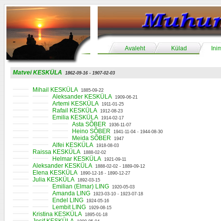
Avaleht
Külad
Ini
Matvei KESKÜLA
1862-09-16 - 1907-02-03
Mihail KESKÜLA
1885-09-22
Aleksander KESKÜLA
1909-06-21
Artemi KESKÜLA
1911-01-25
Rafail KESKÜLA
1912-08-23
Emilia KESKÜLA
1914-02-17
Asta SÕBER
1936-11-07
Heino SÕBER
1941-11-04 - 1944-08-30
Meida SÕBER
1947
Alfei KESKÜLA
1918-08-03
Raissa KESKÜLA
1888-02-02
Helmar KESKÜLA
1921-09-11
Aleksander KESKÜLA
1888-02-02 - 1889-09-12
Elena KESKÜLA
1890-12-16 - 1890-12-27
Julia KESKÜLA
1892-03-15
Emilian (Elmar) LING
1920-05-03
Amanda LING
1923-03-10 - 1923-07-18
Endel LING
1924-05-16
Lembit LING
1929-08-15
Kristina KESKÜLA
1895-01-18