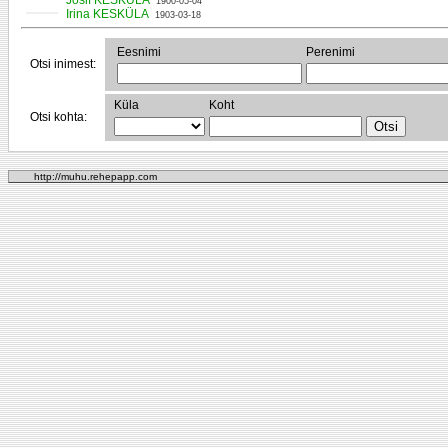
Josif KESKÜLA
1900-05-04
Irina KESKÜLA
1903-03-18
Eesnimi
Perenimi
Otsi inimest:
Küla
Koht
Otsi kohta:
http://muhu.rehepapp.com