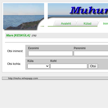
Avaleht
Külad
Ini
Mare [KESKÜLA]
1762
Eesnimi
Perenimi
Otsi inimest:
Küla
Koht
Otsi kohta:
http://muhu.rehepapp.com