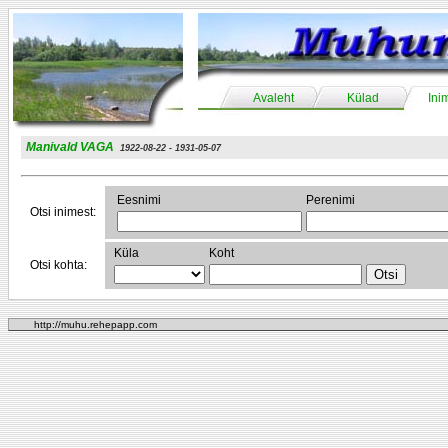
Avaleht
Külad
Ini
Manivald VAGA
1922-08-22 - 1931-05-07
Eesnimi
Perenimi
Otsi inimest:
Küla
Koht
Otsi kohta:
http://muhu.rehepapp.com