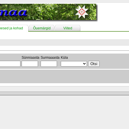
mesed ja kohad
Õuemärgid
Viited
Sünniaasta
Surmaaasta
Küla