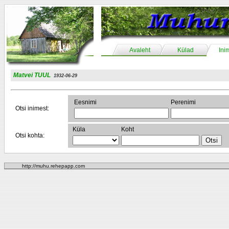
Avaleht
Külad
Ini
Matvei TUUL
1932-06-29
Eesnimi
Perenimi
Otsi inimest:
Küla
Koht
Otsi kohta:
http://muhu.rehepapp.com