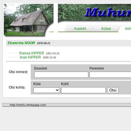
Avaleht
Külad
Ini
Ekaterina NOOR
1878-08-21
Raissa KIPPER
1901-03-23
Joan KIPPER
1908-10-04
Eesnimi
Perenimi
Otsi inimest:
Küla
Koht
Otsi kohta:
http://muhu.rehepapp.com