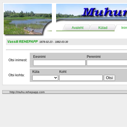
Avaleht
Külad
Ini
Vassili REHEPAPP
1878-02-23 - 1882-03-30
Eesnimi
Perenimi
Otsi inimest:
Küla
Koht
Otsi kohta:
http://muhu.rehepapp.com