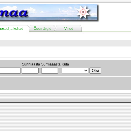
mesed ja kohad
Õuemärgid
Viited
Sünniaasta
Surmaaasta
Küla