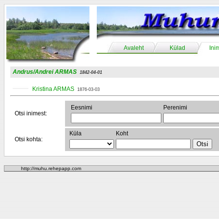
Avaleht
Külad
Ini
Andrus/Andrei ARMAS
1842-04-01
Kristina ARMAS
1876-03-03
Eesnimi
Perenimi
Otsi inimest:
Küla
Koht
Otsi kohta:
http://muhu.rehepapp.com