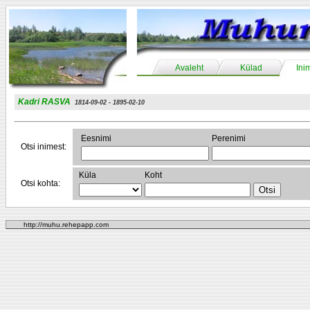
Avaleht
Külad
Ini
Kadri RASVA
1814-09-02 - 1895-02-10
Eesnimi
Perenimi
Otsi inimest:
Küla
Koht
Otsi kohta:
http://muhu.rehepapp.com