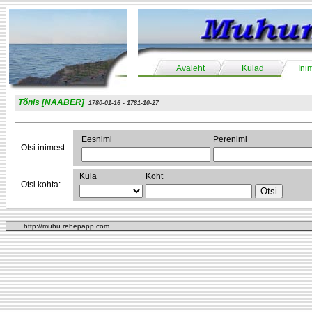
Avaleht
Külad
Ini
Tõnis [NAABER]
1780-01-16 - 1781-10-27
Eesnimi
Perenimi
Otsi inimest:
Küla
Koht
Otsi kohta:
http://muhu.rehepapp.com