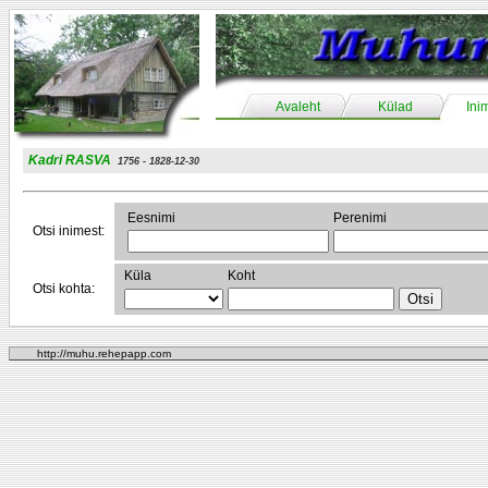
Avaleht
Külad
Ini
Kadri RASVA
1756 - 1828-12-30
Eesnimi
Perenimi
Otsi inimest:
Küla
Koht
Otsi kohta:
http://muhu.rehepapp.com