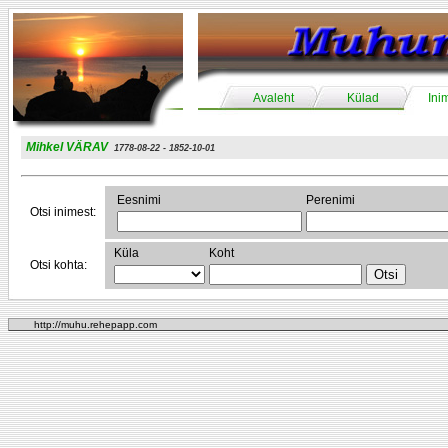
Avaleht
Külad
Ini
Mihkel VÄRAV
1778-08-22 - 1852-10-01
Eesnimi
Perenimi
Otsi inimest:
Küla
Koht
Otsi kohta:
http://muhu.rehepapp.com