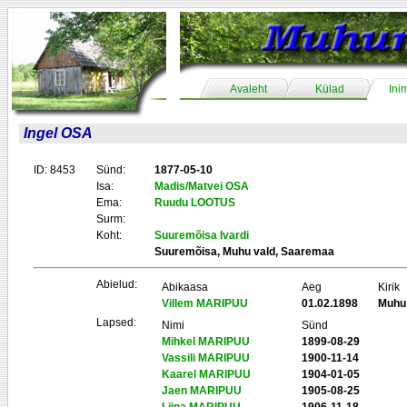
Avaleht
Külad
Ini
Ingel OSA
ID: 8453
Sünd:
1877-05-10
Isa:
Madis/Matvei OSA
Ema:
Ruudu LOOTUS
Surm:
Koht:
Suuremõisa Ivardi
Suuremõisa, Muhu vald, Saaremaa
Abielud:
Abikaasa
Aeg
Kirik
Villem MARIPUU
01.02.1898
Muhu
Lapsed:
Nimi
Sünd
Mihkel MARIPUU
1899-08-29
Vassili MARIPUU
1900-11-14
Kaarel MARIPUU
1904-01-05
Jaen MARIPUU
1905-08-25