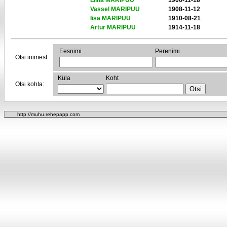
Liina MARIPUU
1906-11-18
Vassel MARIPUU
1908-11-12
Iisa MARIPUU
1910-08-21
Artur MARIPUU
1914-11-18
Eesnimi
Perenimi
Otsi inimest:
Küla
Koht
Otsi kohta:
http://muhu.rehepapp.com