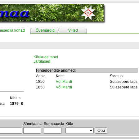
mesed ja kohad
Õuemärgid
Viited
Kõukude tabel
Järglased
Hingeloendite andmed:
Aasta
Koht
Staatus
1850
Või Mardi
Sulasepere laps
1858
Või Mardi
Sulasepere laps
Kihlus
ama
1879- 8
Sünniaasta
Surmaaasta
Küla