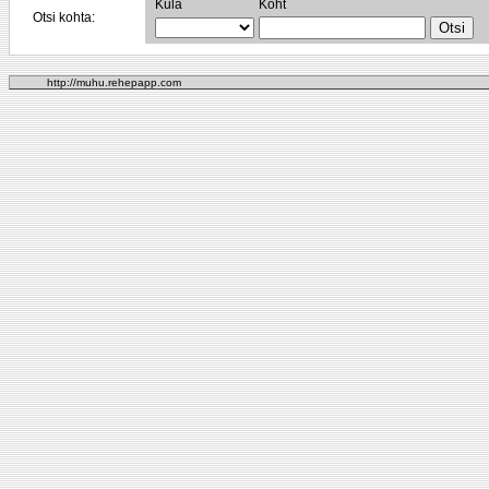
Küla
Koht
Otsi kohta:
http://muhu.rehepapp.com