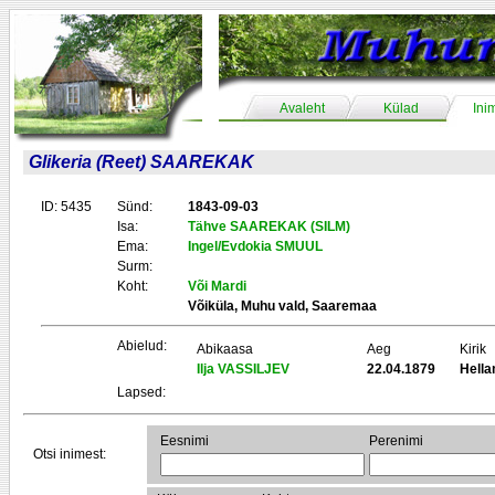
Avaleht
Külad
Ini
Glikeria (Reet) SAAREKAK
ID: 5435
Sünd:
1843-09-03
Isa:
Tähve SAAREKAK (SILM)
Ema:
Ingel/Evdokia SMUUL
Surm:
Koht:
Või Mardi
Võiküla, Muhu vald, Saaremaa
Abielud:
Abikaasa
Aeg
Kirik
Ilja VASSILJEV
22.04.1879
Hell
Lapsed:
Eesnimi
Perenimi
Otsi inimest: