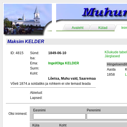
Avaleht
Külad
Ini
Maksim KELDER
Kõukude tabel
ID: 4815
Sünd:
1849-06-10
Järglased
Isa:
Ema:
Ingel/Olga KELDER
Hingeloendi
Surm:
Aasta
K
Koht:
1858
L
Lõetsa, Muhu vald, Saaremaa
Võeti 1874.a soldatiks ja rohkem ei ole temast teada
Abielud:
Lapsed:
Eesnimi
Perenimi
Otsi inimest:
Küla
Koht