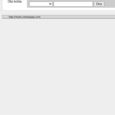
Otsi kohta:
http://muhu.rehepapp.com