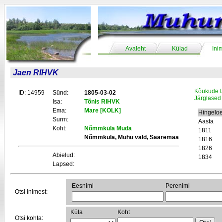
Avaleht
Külad
Ini
Jaen RIHVK
Kõukude t
ID: 14959
Sünd:
1805-03-02
Järglased
Isa:
Tõnis RIHVK
Ema:
Mare [KOLK]
Hingelo
Surm:
Aasta
Koht:
Nõmmküla Muda
1811
Nõmmküla, Muhu vald, Saaremaa
1816
1826
Abielud:
1834
Lapsed:
Eesnimi
Perenimi
Otsi inimest:
Küla
Koht
Otsi kohta: