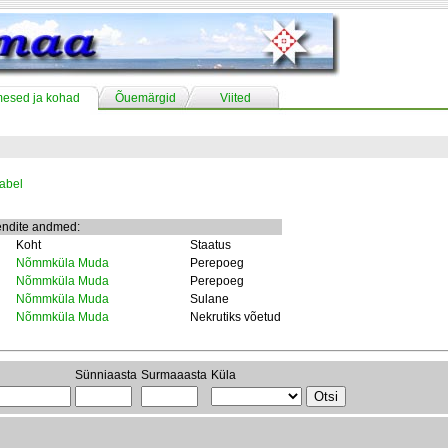
mesed ja kohad
Õuemärgid
Viited
abel
endite andmed:
Koht
Staatus
Nõmmküla Muda
Perepoeg
Nõmmküla Muda
Perepoeg
Nõmmküla Muda
Sulane
Nõmmküla Muda
Nekrutiks võetud
Sünniaasta
Surmaaasta
Küla