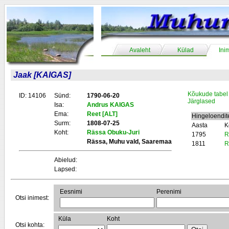
Avaleht
Külad
Ini
Jaak [KAIGAS]
Kõukude tabel
ID: 14106
Sünd:
1790-06-20
Järglased
Isa:
Andrus KAIGAS
Ema:
Reet [ALT]
Hingeloendi
Surm:
1808-07-25
Aasta
K
Koht:
Rässa Obuku-Juri
1795
R
Rässa, Muhu vald, Saaremaa
1811
R
Abielud:
Lapsed:
Eesnimi
Perenimi
Otsi inimest:
Küla
Koht
Otsi kohta: