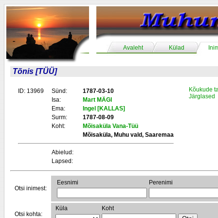
Avaleht
Külad
Ini
Tõnis [TÜÜ]
Kõukude t
ID: 13969
Sünd:
1787-03-10
Järglased
Isa:
Mart MÄGI
Ema:
Ingel [KALLAS]
Surm:
1787-08-09
Koht:
Mõisaküla Vana-Tüü
Mõisaküla, Muhu vald, Saaremaa
Abielud:
Lapsed:
Eesnimi
Perenimi
Otsi inimest:
Küla
Koht
Otsi kohta: