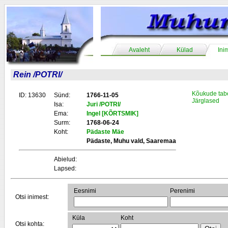
Avaleht
Külad
Ini
Rein /POTRI/
Kõukude tab
ID: 13630
Sünd:
1766-11-05
Järglased
Isa:
Juri /POTRI/
Ema:
Ingel [KÕRTSMIK]
Surm:
1768-06-24
Koht:
Pädaste Mäe
Pädaste, Muhu vald, Saaremaa
Abielud:
Lapsed:
Eesnimi
Perenimi
Otsi inimest:
Küla
Koht
Otsi kohta: