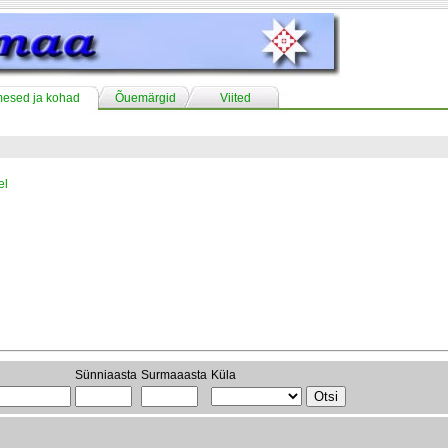
mesed ja kohad
Õuemärgid
Viited
el
Sünniaasta
Surmaaasta
Küla