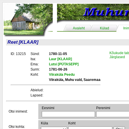
Avaleht
Külad
Ini
Reet [KLAAR]
Kõukude tab
ID: 13215
Sünd:
1780-11-05
Järglased
Isa:
Laur [KLAAR]
Ema:
Lutsi [PÜTASEPP]
Surm:
1781-06-26
Koht:
Viiraküla Peedu
Viiraküla, Muhu vald, Saaremaa
Abielud:
Lapsed:
Eesnimi
Perenimi
Otsi inimest:
Küla
Koht
Otsi kohta: