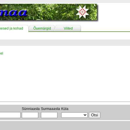
mesed ja kohad
Õuemärgid
Viited
el
Sünniaasta
Surmaaasta
Küla