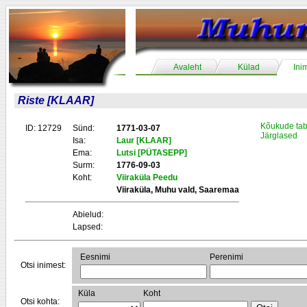
Avaleht
Külad
Ini
Riste [KLAAR]
Kõukude tab
ID: 12729
Sünd:
1771-03-07
Järglased
Isa:
Laur [KLAAR]
Ema:
Lutsi [PÜTASEPP]
Surm:
1776-09-03
Koht:
Viiraküla Peedu
Viiraküla, Muhu vald, Saaremaa
Abielud:
Lapsed:
Eesnimi
Perenimi
Otsi inimest:
Küla
Koht
Otsi kohta: