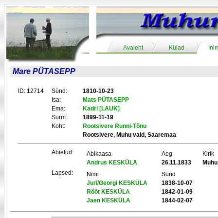
Avaleht
Külad
Ini
Mare PÜTASEPP
ID: 12714
Sünd:
1810-10-23
Isa:
Mats PÜTASEPP
Ema:
Kadri [LAUK]
Surm:
1899-11-19
Koht:
Rootsivere Runni-Tõnu
Rootsivere, Muhu vald, Saaremaa
Abielud:
Abikaasa
Aeg
Kirik
Andrus KESKÜLA
26.11.1833
Muhu
Lapsed:
Nimi
Sünd
Juri/Georgi KESKÜLA
1838-10-07
Rõõt KESKÜLA
1842-01-09
Jaen KESKÜLA
1844-02-07