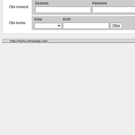
Eesnimi
Perenimi
Otsi inimest:
Küla
Koht
Otsi kohta:
http://muhu.rehepapp.com