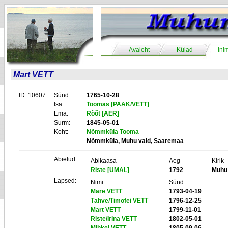
Avaleht
Külad
Ini
Mart VETT
ID: 10607
Sünd:
1765-10-28
Isa:
Toomas [PAAK/VETT]
Ema:
Rõõt [AER]
Surm:
1845-05-01
Koht:
Nõmmküla Tooma
Nõmmküla, Muhu vald, Saaremaa
Abielud:
Abikaasa
Aeg
Kirik
Riste [UMAL]
1792
Muhu
Lapsed:
Nimi
Sünd
Mare VETT
1793-04-19
Tähve/Timofei VETT
1796-12-25
Mart VETT
1799-11-01
Riste/Irina VETT
1802-05-01