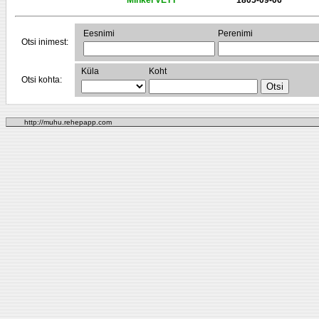
Mihkel VETT
1805-09-06
Eesnimi
Perenimi
Otsi inimest:
Küla
Koht
Otsi kohta:
http://muhu.rehepapp.com